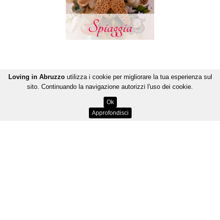
Loving in Abruzzo
utilizza i cookie per migliorare la tua esperienza sul
sito. Continuando la navigazione autorizzi l'uso dei cookie.
Ok
Approfondisci
PRIVACY
-
CREDITS
-
MAPPA DEL SITO
-
MEDIA KIT
Loving in Abruzzo è marchio di JOOMA Srls - Copyright
© 2015. All Rights Reserved