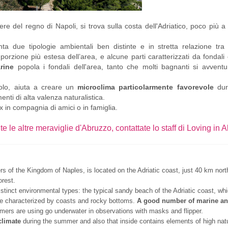
tiere del regno di Napoli
, si trova sulla costa dell'
Adriatico, poco più a
nta due tipologie ambientali ben distinte e in stretta relazione tra
 porzione più estesa dell’area, e alcune parti caratterizzati da fondali
rine
popola i fondali dell'area, tanto che molti bagnanti si avventu
ecolo, aiuta a creare un
microclima particolarmente favorevole
dur
nti di alta valenza naturalistica.
 in compagnia di amici o in famiglia.
te le altre meraviglie d'Abruzzo, contattate lo staff di Loving in 
rs of the Kingdom of Naples, is located on the Adriatic coast, just 40 km nort
orest.
istinct environmental types: the typical sandy beach of the Adriatic coast, wh
are characterized by
coasts and rocky bottoms
.
A good number of marine an
ers are using go underwater in observations with masks and flipper.
climate
during the summer and also that inside contains elements of high nat