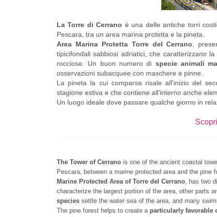
La Torre di Cerrano
è una delle antiche
torri cos
Pescara, tra un area marina protetta e la pineta.
Area Marina Protetta Torre del Cerrano
, prese
tipici
fondali sabbiosi adriatici
, che caratterizzano la
rocciose. U
n buon numero di
specie animali ma
osservazioni subacquee con maschere e pinne.
La pineta la cui comparsa risale all'inizio del s
stagione estiva e che contiene all'interno anche eleme
Un luogo ideale dove passare qualche giorno in relax
Scopri
The Tower of Cerrano
is one of the ancient coastal towe
Pescara, between a marine protected area and the pine f
Marine Protected Area of Torre del Cerrano
, has two d
characterize the largest portion of the area, other parts 
species
settle
the water sea of the area, and many swimm
The pine forest helps to create a
particularly favorable 