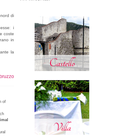
 nord di
 esse: i
 e coste
rano in
ante la
Abruzzo
h of
ich
imal
ural