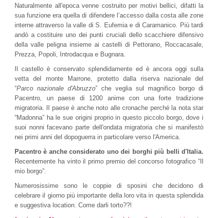
Naturalmente all'epoca venne costruito per motivi bellici, difatti la
sua funzione era quella di difendere l’accesso dalla costa alle zone
interne attraverso la valle di S. Eufemia e di Caramanico. Più tardi
andò a costituire uno dei punti cruciali dello scacchiere difensivo
della valle peligna insieme ai castelli di Pettorano, Roccacasale,
Prezza, Popoli, Introdacqua e Bugnara.
Il castello è conservato splendidamente ed è ancora oggi sulla
vetta del monte Marrone, protetto dalla riserva nazionale del
“
Parco nazionale d'Abruzzo
” che veglia sul magnifico borgo di
Pacentro, un paese di 1200 anime con una forte tradizione
migratoria. Il paese è anche noto alle cronache perché la nota star
“Madonna” ha le sue origini proprio in questo piccolo borgo, dove i
suoi nonni facevano parte dell'ondata migratoria che si manifestò
nei primi anni del dopoguerra in particolare verso l'America.
Pacentro è anche considerato uno dei borghi più belli d'Italia.
Recentemente ha vinto il primo premio del concorso fotografico “Il
mio borgo”.
Numerosissime sono le coppie di sposini che decidono di
celebrare il giorno più importante della loro vita in questa splendida
e suggestiva location. Come darli torto??!