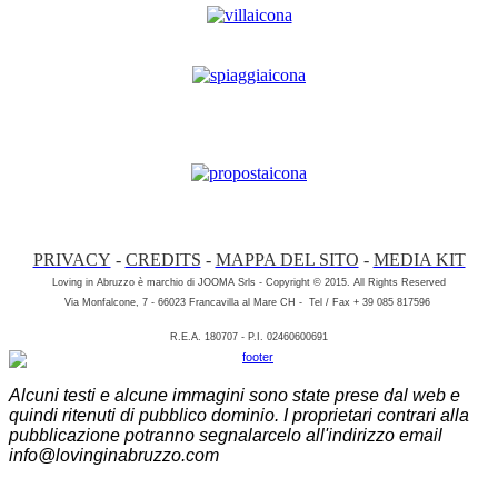
PRIVACY
-
CREDITS
-
MAPPA DEL SITO
-
MEDIA KIT
Loving in Abruzzo è marchio di JOOMA Srls - Copyright
© 2015. All Rights Reserved
Via Monfalcone, 7 - 66023 Francavilla al Mare CH - Tel / Fax + 39 085 817596
R.E.A. 180707 - P.I. 02460600691
Alcuni testi e alcune immagini sono state prese dal web e
quindi ritenuti di pubblico dominio. I proprietari contrari alla
pubblicazione potranno segnalarcelo all'indirizzo email
info@lovinginabruzzo.com